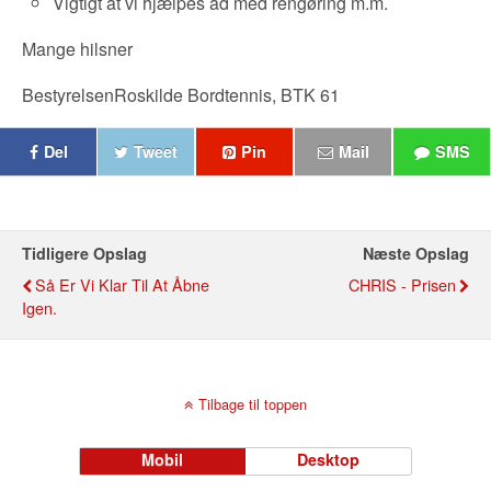
Vigtigt at vi hjælpes ad med rengøring m.m.
Mange hilsner
BestyrelsenRoskilde Bordtennis, BTK 61
Del
Tweet
Pin
Mail
SMS
Tidligere Opslag
Næste Opslag
Så Er Vi Klar Til At Åbne
CHRIS - Prisen
Igen.
Tilbage til toppen
Mobil
Desktop