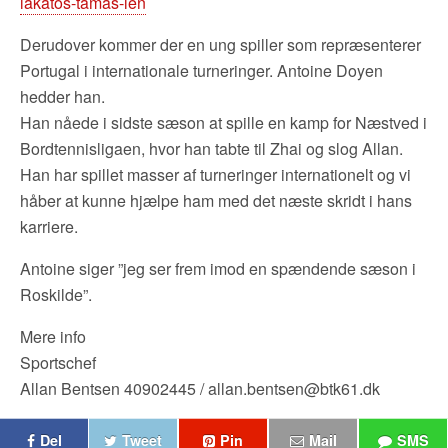
lakatos-tamas-len
Derudover kommer der en ung spiller som repræsenterer
Portugal i internationale turneringer. Antoine Doyen
hedder han.
Han nåede i sidste sæson at spille en kamp for Næstved i
Bordtennisligaen, hvor han tabte til Zhai og slog Allan.
Han har spillet masser af turneringer internationelt og vi
håber at kunne hjælpe ham med det næste skridt i hans
karriere.
Antoine siger ”jeg ser frem imod en spændende sæson i
Roskilde”.
Mere info
Sportschef
Allan Bentsen 40902445 / allan.bentsen@btk61.dk
Del
Tweet
Pin
Mail
SMS