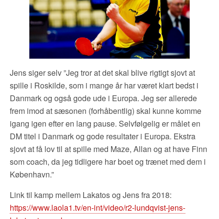
Jens siger selv ”Jeg tror at det skal blive rigtigt sjovt at
spille i Roskilde, som i mange år har været klart bedst i
Danmark og også gode ude i Europa. Jeg ser allerede
frem imod at sæsonen (forhåbentlig) skal kunne komme
igang igen efter en lang pause. Selvfølgelig er målet en
DM titel i Danmark og gode resultater i Europa. Ekstra
sjovt at få lov til at spille med Maze, Allan og at have Finn
som coach, da jeg tidligere har boet og trænet med dem i
København.”
Link til kamp mellem Lakatos og Jens fra 2018:
https://www.laola1.tv/en-int/video/r2-lundqvist-jens-