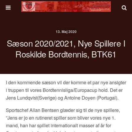
13. Maj 2020
Sæson 2020/2021, Nye Spillere I
Roskilde Bordtennis, BTK61
I den kommende sæson vil der komme et par nye ansigter
i truppen til vores Bordtennisliga/Europacup hold. Det er
Jens Lundqvist(Sverige) og Antoine Doyen (Portugal).
Sportschef Allan Bentsen glæder sig til de nye spillere,
”Jens er jo en rutineret spiller som bliver vores nye 1.
mand, han har spillet internationalt masser af år for